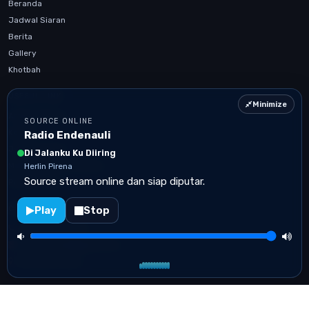
Beranda
Jadwal Siaran
Berita
Gallery
Khotbah
USEFUL LINK
Minimize
Artikel Terbaru
SOURCE ONLINE
Kontak
Radio Endenauli
Jadwal Siaran
Di Jalanku Ku Diiring
Mobile App Confirmation
Herlin Pirena
Source stream online dan siap diputar.
Privacy Policy
Play
Stop
CONTACT US
+6285102771963
infoendnauli@gmail.com
Sumatera Utara
Radio Endenauli