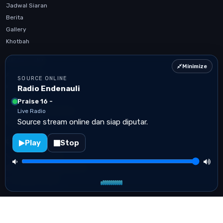
Jadwal Siaran
Berita
Gallery
Khotbah
USEFUL LINK
Minimize
Artikel Terbaru
SOURCE ONLINE
Kontak
Radio Endenauli
Jadwal Siaran
Praise 16 -
Mobile App Confirmation
Live Radio
Source stream online dan siap diputar.
Privacy Policy
Play
Stop
CONTACT US
+6285102771963
infoendnauli@gmail.com
Sumatera Utara
Radio Endenauli