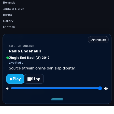
Beranda
Jadwal Siaran
Berita
Gallery
Khotbah
USEFUL LINK
Minimize
Artikel Terbaru
SOURCE ONLINE
Kontak
Radio Endenauli
Jadwal Siaran
Jingle End Nauli(2) 2017
Mobile App Confirmation
Live Radio
Source stream online dan siap diputar.
Privacy Policy
Play
Stop
CONTACT US
+6285102771963
infoendnauli@gmail.com
Sumatera Utara
Radio Endenauli